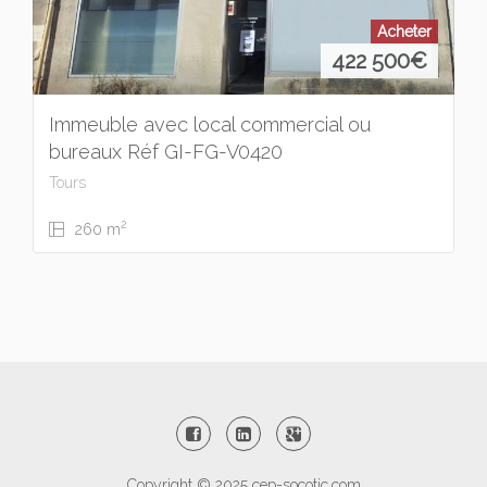
Acheter
422 500
€
Immeuble avec local commercial ou
bureaux Réf GI-FG-V0420
Tours
2
260 m
Copyright © 2025
cep-socotic.com