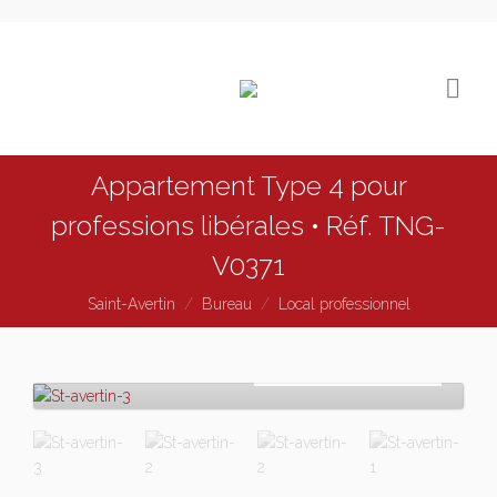
Appartement Type 4 pour
professions libérales • Réf. TNG-
V0371
Saint-Avertin
Bureau
Local professionnel
Acheter
248 000
€