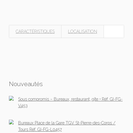
CARACTÉRISTIQUES
LOCALISATION
Nouveautés
Sous compromis – Bureaux, restaurant, gîte • Réf. GI-FG-
V453
Bureaux Place de la Gare TGV St-Pierre-des-Corps /
Tours Réf. GI-FG-L0457