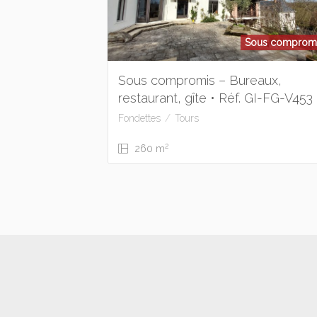
Sous comprom
Sous compromis – Bureaux,
restaurant, gîte • Réf. GI-FG-V453
Fondettes
Tours
2
260 m